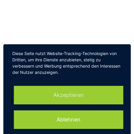
Aktuelles
Diese Seite nutzt Website-Tracking-Technologien von
Dritten, um ihre Dienste anzubieten, stetig zu
Halloween Event
verbessern und Werbung entsprechend den Interessen
19. November 2025
der Nutzer anzuzeigen.
Ehrenbrief des Landes Hessen
Akzeptieren
13. Mai 2025
Aufbaufreizeit April 2025
Ablehnen
9. Mai 2025
0