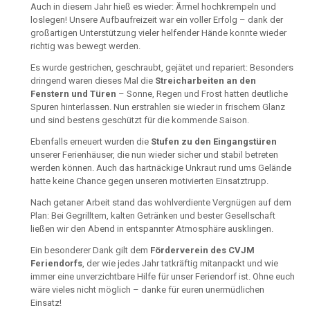
Auch in diesem Jahr hieß es wieder: Ärmel hochkrempeln und
loslegen! Unsere Aufbaufreizeit war ein voller Erfolg – dank der
großartigen Unterstützung vieler helfender Hände konnte wieder
richtig was bewegt werden.
Es wurde gestrichen, geschraubt, gejätet und repariert: Besonders
dringend waren dieses Mal die
Streicharbeiten an den
Fenstern und Türen
– Sonne, Regen und Frost hatten deutliche
Spuren hinterlassen. Nun erstrahlen sie wieder in frischem Glanz
und sind bestens geschützt für die kommende Saison.
Ebenfalls erneuert wurden die
Stufen zu den Eingangstüren
unserer Ferienhäuser, die nun wieder sicher und stabil betreten
werden können. Auch das hartnäckige Unkraut rund ums Gelände
hatte keine Chance gegen unseren motivierten Einsatztrupp.
Nach getaner Arbeit stand das wohlverdiente Vergnügen auf dem
Plan: Bei Gegrilltem, kalten Getränken und bester Gesellschaft
ließen wir den Abend in entspannter Atmosphäre ausklingen.
Ein besonderer Dank gilt dem
Förderverein des CVJM
Feriendorfs
, der wie jedes Jahr tatkräftig mitanpackt und wie
immer eine unverzichtbare Hilfe für unser Feriendorf ist. Ohne euch
wäre vieles nicht möglich – danke für euren unermüdlichen
Einsatz!