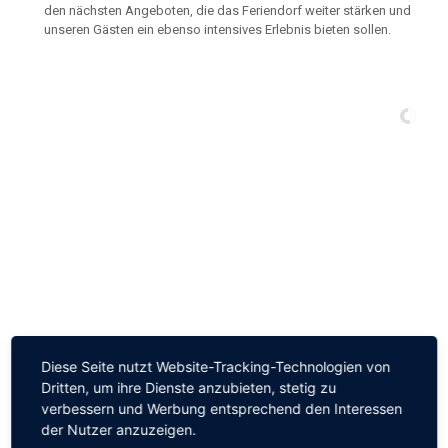
den nächsten Angeboten, die das Feriendorf weiter stärken und
unseren Gästen ein ebenso intensives Erlebnis bieten sollen.
Diese Seite nutzt Website-Tracking-Technologien von
Comments are closed.
Dritten, um ihre Dienste anzubieten, stetig zu
verbessern und Werbung entsprechend den Interessen
der Nutzer anzuzeigen.