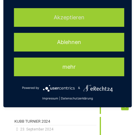
Akzeptieren
Aktuelles
Halloween Event
Ablehnen
19. November 2025
mehr
Ehrenbrief des Landes Hessen
13. Mai 2025
Powered by
&
Aufbaufreizeit April 2025
Impressum
|
Datenschutzerklärung
9. Mai 2025
0
KUBB TURNIER 2024
23. September 2024