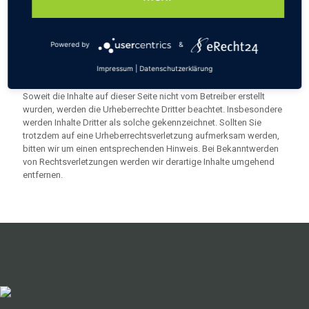
diesen Seiten unterliegen dem deutschen Urheberrecht. Die
Vervielfältigung, Bearbeitung, Verbreitung und jede Art der
Verwertung außerhalb der Grenzen des Urheberrechtes bedürfen
der schriftlichen Zustimmung des jeweiligen Autors bzw.
Powered by
&
Erstellers. Downloads und Kopien dieser Seite sind nur für den
Impressum
|
Datenschutzerklärung
privaten, nicht kommerziellen Gebrauch gestattet.
Soweit die Inhalte auf dieser Seite nicht vom Betreiber erstellt
wurden, werden die Urheberrechte Dritter beachtet. Insbesondere
werden Inhalte Dritter als solche gekennzeichnet. Sollten Sie
trotzdem auf eine Urheberrechtsverletzung aufmerksam werden,
bitten wir um einen entsprechenden Hinweis. Bei Bekanntwerden
von Rechtsverletzungen werden wir derartige Inhalte umgehend
entfernen.