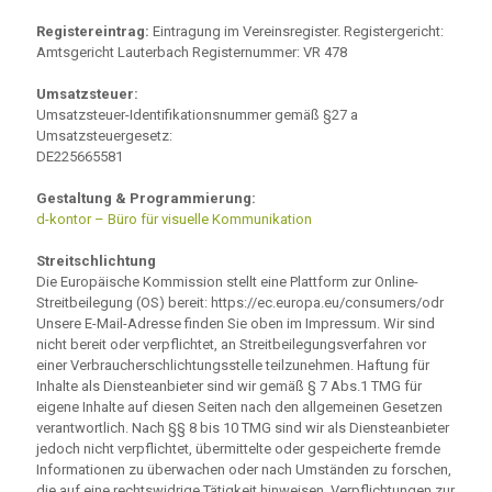
Registereintrag:
Eintragung im Vereinsregister. Registergericht:
Amtsgericht Lauterbach Registernummer: VR 478
Umsatzsteuer:
Umsatzsteuer-Identifikationsnummer gemäß §27 a
Umsatzsteuergesetz:
DE225665581
Gestaltung & Programmierung:
d-kontor – Büro für visuelle Kommunikation
Streitschlichtung
Die Europäische Kommission stellt eine Plattform zur Online-
Streitbeilegung (OS) bereit: https://ec.europa.eu/consumers/odr
Unsere E-Mail-Adresse finden Sie oben im Impressum. Wir sind
nicht bereit oder verpflichtet, an Streitbeilegungsverfahren vor
einer Verbraucherschlichtungsstelle teilzunehmen. Haftung für
Inhalte als Diensteanbieter sind wir gemäß § 7 Abs.1 TMG für
eigene Inhalte auf diesen Seiten nach den allgemeinen Gesetzen
verantwortlich. Nach §§ 8 bis 10 TMG sind wir als Diensteanbieter
jedoch nicht verpflichtet, übermittelte oder gespeicherte fremde
Informationen zu überwachen oder nach Umständen zu forschen,
die auf eine rechtswidrige Tätigkeit hinweisen. Verpflichtungen zur