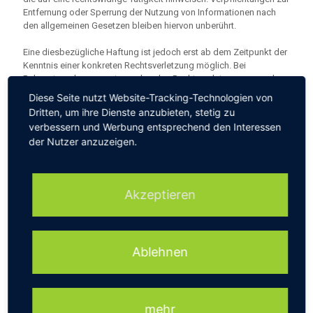
Entfernung oder Sperrung der Nutzung von Informationen nach
den allgemeinen Gesetzen bleiben hiervon unberührt.
Eine diesbezügliche Haftung ist jedoch erst ab dem Zeitpunkt der
Kenntnis einer konkreten Rechtsverletzung möglich. Bei
Bekanntwerden von entsprechenden Rechtsverletzungen werden
wir diese Inhalte umgehend entfernen. Haftung für Links Unser
Diese Seite nutzt Website-Tracking-Technologien von
Angebot enthält Links zu externen Websites Dritter, auf deren
Dritten, um ihre Dienste anzubieten, stetig zu
Inhalte wir keinen Einfluss haben.
verbessern und Werbung entsprechend den Interessen
der Nutzer anzuzeigen.
Deshalb können wir für diese fremden Inhalte auch keine Gewähr
übernehmen. Für die Inhalte der verlinkten Seiten ist stets der
jeweilige Anbieter oder Betreiber der Seiten verantwortlich. Die
verlinkten Seiten wurden zum Zeitpunkt der Verlinkung auf
Akzeptieren
mögliche Rechtsverstöße überprüft. Rechtswidrige Inhalte waren
zum Zeitpunkt der Verlinkung nicht erkennbar. Eine permanente
inhaltliche Kontrolle der verlinkten Seiten ist jedoch ohne konkrete
Anhaltspunkte einer Rechtsverletzung nicht zumutbar. Bei
Ablehnen
Bekanntwerden von Rechtsverletzungen werden wir derartige
Links umgehend entfernen.
Urheberrecht
Die durch die Seitenbetreiber erstellten Inhalte und Werke auf
mehr