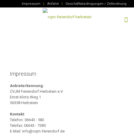
Impressum
|
Anfahrt
|
Geschäftsbedingungen / Zeltordnung
Impressum
Anbieterkennung:
CVJM Feriendorf Herbstein e.V.
Ernst-Klotz-Weg 1
36358 Herbstein
Kontakt:
Telefon: 06643 - 582
Telefax: 06643 - 7385
E-Mail: info@cvjm-feriendorf.de